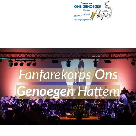
Fanfarekorps
Ons
Genoege
n
Hattem
Muziek is beleven!